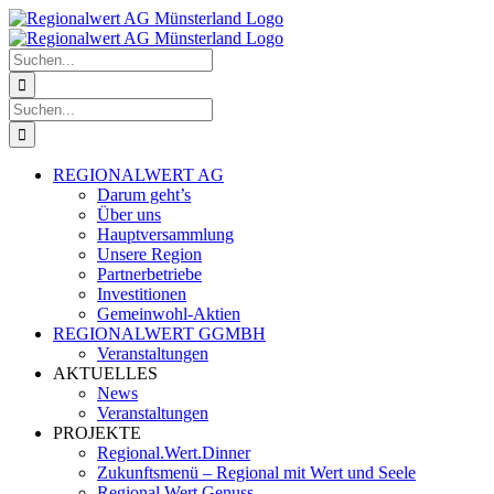
Zum
Facebook
Instagram
Inhalt
springen
Suche
nach:
Suche
nach:
REGIONALWERT AG
Darum geht’s
Über uns
Hauptversammlung
Unsere Region
Partnerbetriebe
Investitionen
Gemeinwohl-Aktien
REGIONALWERT GGMBH
Veranstaltungen
AKTUELLES
News
Veranstaltungen
PROJEKTE
Regional.Wert.Dinner
Zukunftsmenü – Regional mit Wert und Seele
Regional.Wert.Genuss