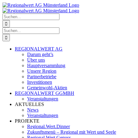
Zum
Facebook
Instagram
Inhalt
springen
Suche
nach:
Suche
nach:
REGIONALWERT AG
Darum geht’s
Über uns
Hauptversammlung
Unsere Region
Partnerbetriebe
Investitionen
Gemeinwohl-Aktien
REGIONALWERT GGMBH
Veranstaltungen
AKTUELLES
News
Veranstaltungen
PROJEKTE
Regional.Wert.Dinner
Zukunftsmenü – Regional mit Wert und Seele
Regional.Wert.Genuss