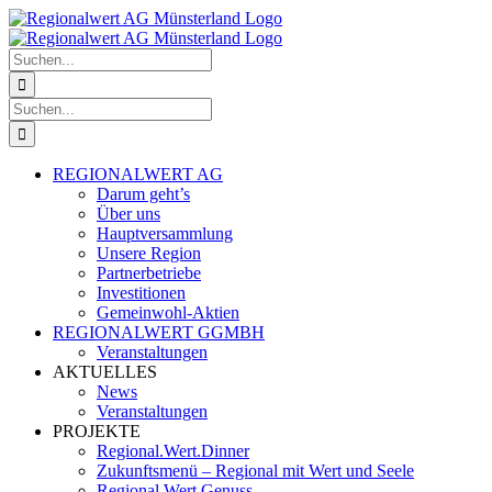
Zum
Facebook
Instagram
Inhalt
springen
Suche
nach:
Suche
nach:
REGIONALWERT AG
Darum geht’s
Über uns
Hauptversammlung
Unsere Region
Partnerbetriebe
Investitionen
Gemeinwohl-Aktien
REGIONALWERT GGMBH
Veranstaltungen
AKTUELLES
News
Veranstaltungen
PROJEKTE
Regional.Wert.Dinner
Zukunftsmenü – Regional mit Wert und Seele
Regional.Wert.Genuss