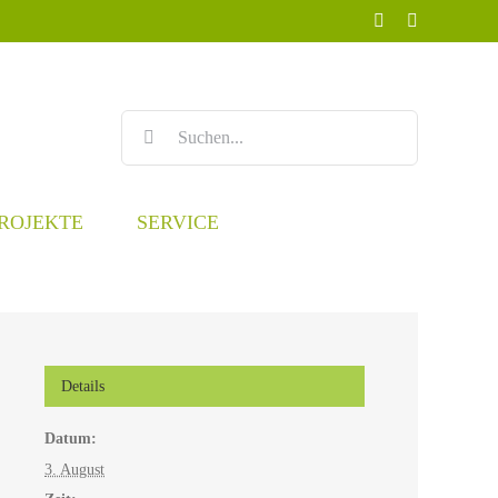
Facebook
Instagram
Suche
nach:
ROJEKTE
SERVICE
Details
Datum:
3. August