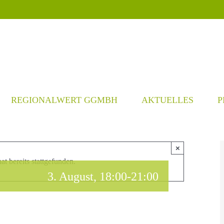
REGIONALWERT GGMBH
AKTUELLES
P
×
at bereits stattgefunden.
3. August, 18:00
-
21:00