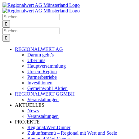
Zum
Facebook
Instagram
Inhalt
springen
Suche
nach:
Suche
nach:
REGIONALWERT AG
Darum geht’s
Über uns
Hauptversammlung
Unsere Region
Partnerbetriebe
Investitionen
Gemeinwohl-Aktien
REGIONALWERT GGMBH
Veranstaltungen
AKTUELLES
News
Veranstaltungen
PROJEKTE
Regional.Wert.Dinner
Zukunftsmenü – Regional mit Wert und Seele
Regional.Wert.Genuss