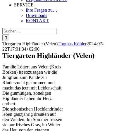
SERVICE
Ihre Fragen zu…
Downloads
KONTAKT
Suche
nach:
Tiergarten Highländer (Velen)
Thomas Köhler
2024-07-
22T17:01:34+02:00
Tiergarten Highländer (Velen)
Familie Löttert aus Velen (Kreis
Borken) ist sozusagen wir die
Jungfrau zum Kinde zur
Rinderzucht gekommen und
macht das jetzt mit Leidenschaft.
Die gutmütigen, zotteligen
Highländer haben ihr Herz
erobert.
Die schottischen Hochlandrinder
leben ganzjährig draußen auf
den Weiden. Im Sommer fressen
sie nur frisches Gras, im Winter
das Heu von den eigenen