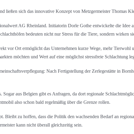
 und ließen sich das innovative Konzept von Metzgermeister Thomas Kle
nalwert AG Rheinland. Initiatorin Dorle Gothe entwickelte die Idee a
hlachthöfen bedeuten nicht nur Stress für die Tiere, sondern wirken sic
rekt vor Ort ermöglicht das Unternehmen kurze Wege, mehr Tierwohl un
markten möchten und Wert auf eine möglichst stressfreie Schlachtung le
einschaftsverpflegung: Nach Fertigstellung der Zerlegestätte in Born
s. Sogar aus Belgien gibt es Anfragen, da dort regionale Schlachtmögli
mobil also schon bald regelmäßig über die Grenze rollen.
 Bleibt zu hoffen, dass die Politik den wachsenden Bedarf an region
rmeister kann nicht überall gleichzeitig sein.