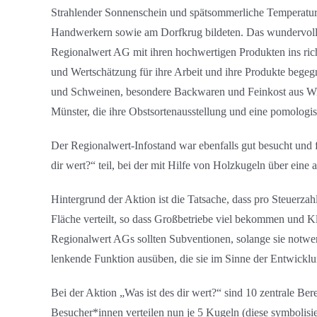
Strahlender Sonnenschein und spätsommerliche Temperatur
Handwerkern sowie am Dorfkrug bildeten. Das wundervolle
Regionalwert AG mit ihren hochwertigen Produkten ins richt
und Wertschätzung für ihre Arbeit und ihre Produkte begegn
und Schweinen, besondere Backwaren und Feinkost aus Wil
Münster, die ihre Obstsortenausstellung und eine pomologi
Der Regionalwert-Infostand war ebenfalls gut besucht und 
dir wert?“ teil, bei der mit Hilfe von Holzkugeln über ein
Hintergrund der Aktion ist die Tatsache, dass pro Steuerza
Fläche verteilt, so dass Großbetriebe viel bekommen und Kl
Regionalwert AGs sollten Subventionen, solange sie notwen
lenkende Funktion ausüben, die sie im Sinne der Entwicklu
Bei der Aktion „Was ist des dir wert?“ sind 10 zentrale Bere
Besucher*innen verteilen nun je 5 Kugeln (diese symbolisie