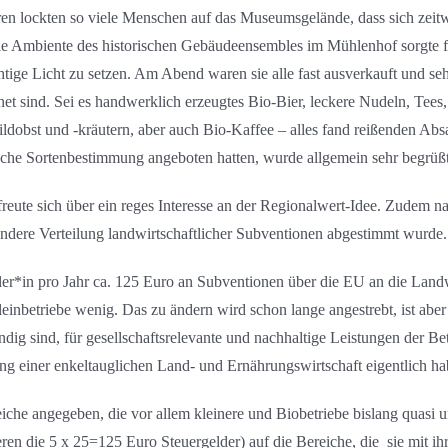
en lockten so viele Menschen auf das Museumsgelände, dass sich zeit
 Ambiente des historischen Gebäudeensembles im Mühlenhof sorgte fü
ige Licht zu setzen. Am Abend waren sie alle fast ausverkauft und sehr
et sind. Sei es handwerklich erzeugtes Bio-Bier, leckere Nudeln, Tees
dobst und -kräutern, aber auch Bio-Kaffee – alles fand reißenden A
sche Sortenbestimmung angeboten hatten, wurde allgemein sehr begrüßt
freute sich über ein reges Interesse an der Regionalwert-Idee. Zudem n
e andere Verteilung landwirtschaftlicher Subventionen abgestimmt wurde.
hler*in pro Jahr ca. 125 Euro an Subventionen über die EU an die Landw
einbetriebe wenig. Das zu ändern wird schon lange angestrebt, ist aber
dig sind, für gesellschaftsrelevante und nachhaltige Leistungen der B
ng einer enkeltauglichen Land- und Ernährungswirtschaft eigentlich h
iche angegeben, die vor allem kleinere und Biobetriebe bislang quasi une
ren die 5 x 25=125 Euro Steuergelder) auf die Bereiche, die sie mit ihr