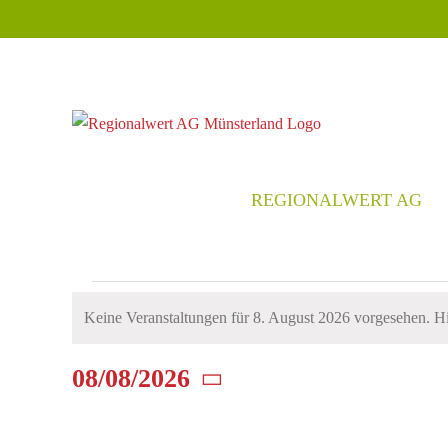
Zum
Inhalt
springen
REGIONALWERT AG
Veranstaltungen
Keine Veranstaltungen für 8. August 2026 vorgesehen. Hi
für
Hinweis
8.
08/08/2026
August
Datum
2026
wählen.