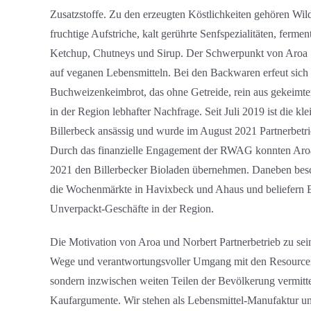
Zusatzstoffe. Zu den erzeugten Köstlichkeiten gehören Wild
fruchtige Aufstriche, kalt gerührte Senfspezialitäten, ferme
Ketchup, Chutneys und Sirup. Der Schwerpunkt von Aroa S
auf veganen Lebensmitteln. Bei den Backwaren erfeut sich 
Buchweizenkeimbrot, das ohne Getreide, rein aus gekeimte
in der Region lebhafter Nachfrage. Seit Juli 2019 ist die k
Billerbeck ansässig und wurde im August 2021 Partnerbet
Durch das finanzielle Engagement der RWAG konnten Aro
2021 den Billerbecker Bioladen übernehmen. Daneben besc
die Wochenmärkte in Havixbeck und Ahaus und beliefern 
Unverpackt-Geschäfte in der Region.
Die Motivation von Aroa und Norbert Partnerbetrieb zu se
Wege und verantwortungsvoller Umgang mit den Resourcen 
sondern inzwischen weiten Teilen der Bevölkerung vermitt
Kaufargumente. Wir stehen als Lebensmittel-Manufaktur un